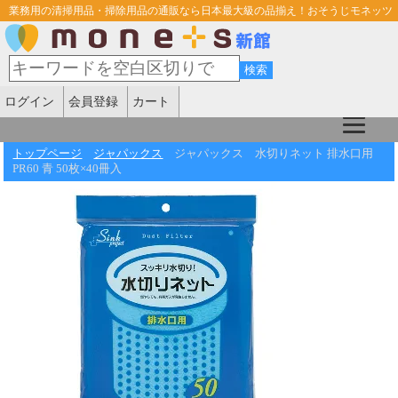
業務用の清掃用品・掃除用品の通販なら日本最大級の品揃え！おそうじモネッツ
ログイン
会員登録
カート
トップページ
ジャパックス
ジャパックス 水切りネット 排水口用
PR60 青 50枚×40冊入