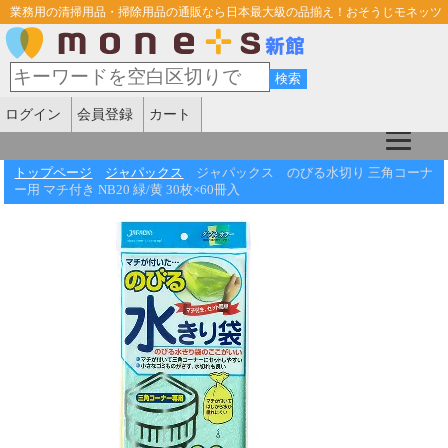
業務用の清掃用品・掃除用品の通販なら日本最大級の品揃え！おそうじモネッツ
ログイン
会員登録
カート
トップページ
ジャパックス
ジャパックス のびる水切り 三角コーナ
ー用 マチ付き NB20 緑/黄 30枚×60冊入