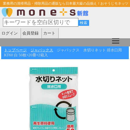
業務用の清掃用品・掃除用品の通販なら日本最大級の品揃え！おそうじモネッツ
ログイン
会員登録
カート
トップページ
ジャパックス
ジャパックス 水切りネット 排水口用
KT60 白 50枚×20冊×2箱入