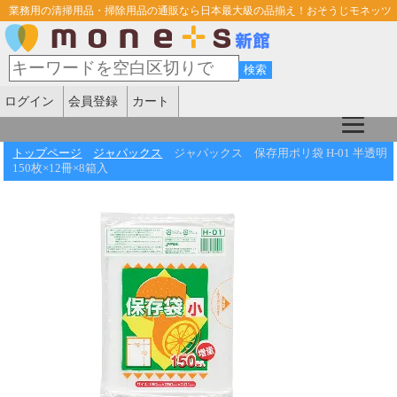
業務用の清掃用品・掃除用品の通販なら日本最大級の品揃え！おそうじモネッツ
ログイン
会員登録
カート
トップページ
ジャパックス
ジャパックス 保存用ポリ袋 H-01 半透明
150枚×12冊×8箱入