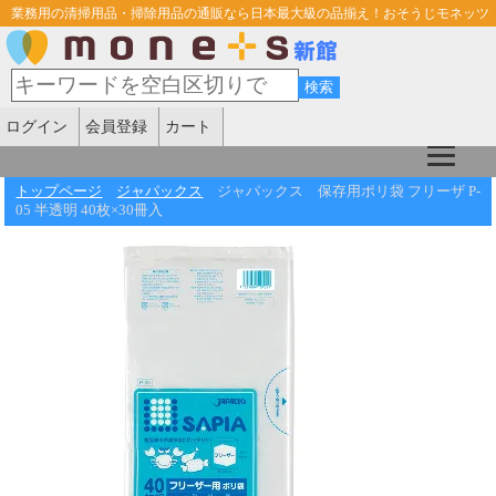
業務用の清掃用品・掃除用品の通販なら日本最大級の品揃え！おそうじモネッツ
ログイン
会員登録
カート
トップページ
ジャパックス
ジャパックス 保存用ポリ袋 フリーザ P-
05 半透明 40枚×30冊入