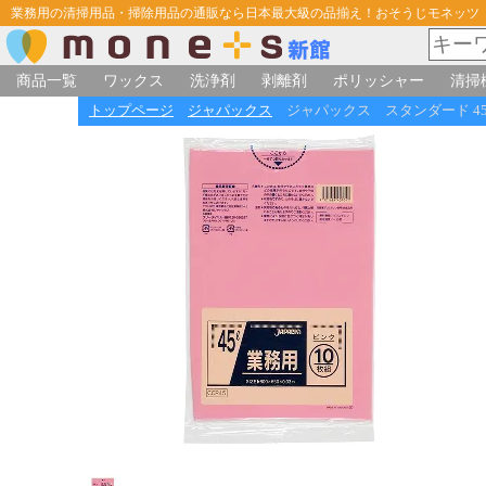
業務用の清掃用品・掃除用品の通販なら日本最大級の品揃え！おそうじモネッツ
商品一覧
ワックス
洗浄剤
剥離剤
ポリッシャー
清掃
トップページ
ジャパックス
ジャパックス スタンダード 45L 