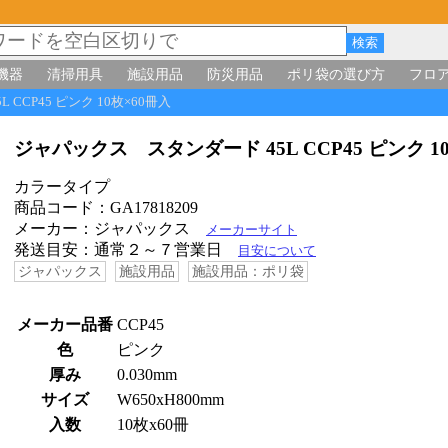
機器
清掃用具
施設用品
防災用品
ポリ袋の選び方
フロ
CCP45 ピンク 10枚×60冊入
ジャパックス スタンダード 45L CCP45 ピンク 
カラータイプ
商品コード：GA17818209
メーカー：ジャパックス
メーカーサイト
発送目安：通常２～７営業日
目安について
ジャパックス
施設用品
施設用品：ポリ袋
メーカー品番
CCP45
色
ピンク
厚み
0.030mm
サイズ
W650xH800mm
入数
10枚x60冊