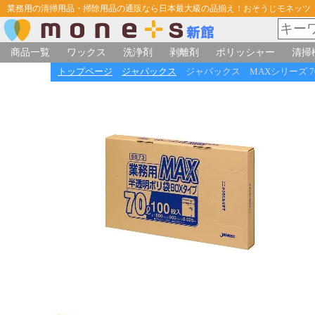
業務用の清掃用品・掃除用品の通販なら日本最大級の品揃え！おそうじモネッツ
商品一覧
ワックス
洗浄剤
剥離剤
ポリッシャー
清掃
トップページ
ジャパックス
ジャパックス MAXシリーズ 70L