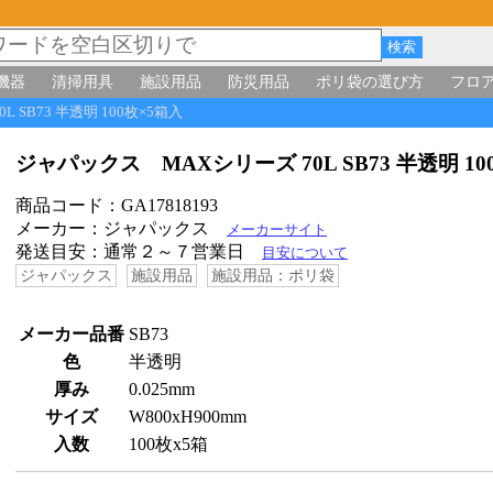
機器
清掃用具
施設用品
防災用品
ポリ袋の選び方
フロ
 SB73 半透明 100枚×5箱入
ジャパックス MAXシリーズ 70L SB73 半透明 1
商品コード：GA17818193
メーカー：ジャパックス
メーカーサイト
発送目安：通常２～７営業日
目安について
ジャパックス
施設用品
施設用品：ポリ袋
メーカー品番
SB73
色
半透明
厚み
0.025mm
サイズ
W800xH900mm
入数
100枚x5箱