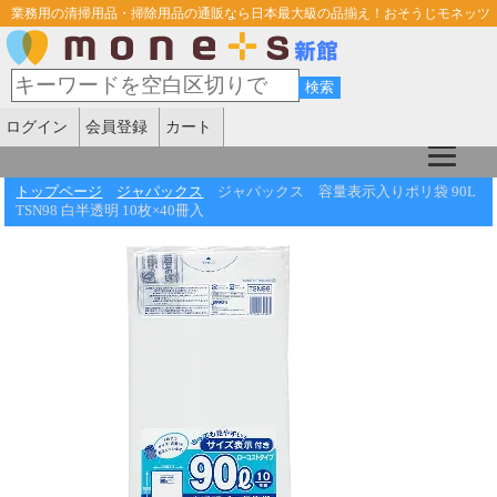
業務用の清掃用品・掃除用品の通販なら日本最大級の品揃え！おそうじモネッツ
ログイン
会員登録
カート
トップページ
ジャパックス
ジャパックス 容量表示入りポリ袋 90L
TSN98 白半透明 10枚×40冊入