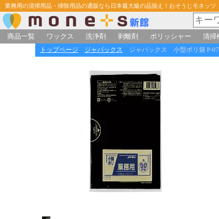
業務用の清掃用品・掃除用品の通販なら日本最大級の品揃え！おそうじモネッツ
商品一覧
ワックス
洗浄剤
剥離剤
ポリッシャー
清掃
トップページ
ジャパックス
ジャパックス 小型ポリ袋 P-07