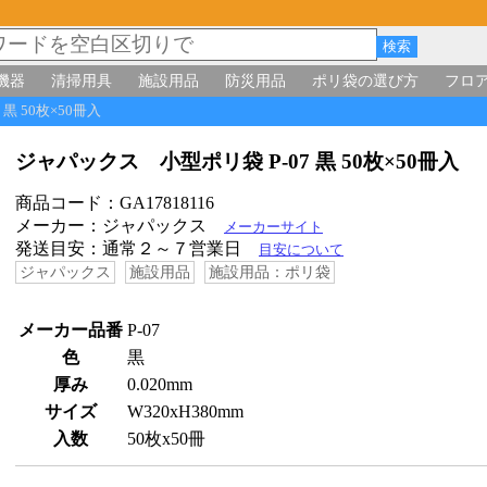
機器
清掃用具
施設用品
防災用品
ポリ袋の選び方
フロ
 黒 50枚×50冊入
ジャパックス 小型ポリ袋 P-07 黒 50枚×50冊入
商品コード：GA17818116
メーカー：ジャパックス
メーカーサイト
発送目安：通常２～７営業日
目安について
ジャパックス
施設用品
施設用品：ポリ袋
メーカー品番
P-07
色
黒
厚み
0.020mm
サイズ
W320xH380mm
入数
50枚x50冊