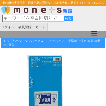
業務用の清掃用品・掃除用品の通販なら日本最大級の品揃え！おそうじモネッツ
ログイン
会員登録
カート
トップページ
ジャパックス
ジャパックス 小型ポリ袋 P-06 青 50枚
×50冊入