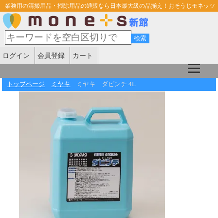
業務用の清掃用品・掃除用品の通販なら日本最大級の品揃え！おそうじモネッツ
ログイン
会員登録
カート
トップページ
ミヤキ
ミヤキ ダビンチ 4L