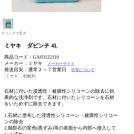
クリックで拡大
ミヤキ ダビンチ 4L
商品コード：GA03122110
メーカー：ミヤキ
メーカーサイト
発送目安：通常２～７営業日
目安について
ミヤキ
剥離剤
石材に付いた浸透性・被膜性シリコーンの除去に効
果的な洗浄剤です。石材に付いたシリコーンを石材
をいためずに除去できます。
1.石材に塗布した浸透性シリコーン・被膜性シリコー
ンの除去
2.御影石の変色(黒ずみ)等の表面から内部へ侵入して