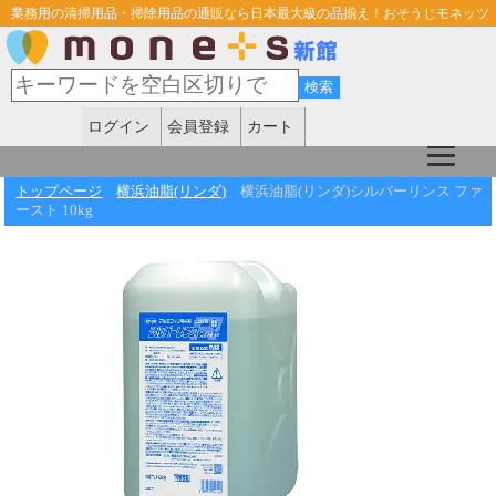
業務用の清掃用品・掃除用品の通販なら日本最大級の品揃え！おそうじモネッツ
ログイン
会員登録
カート
トップページ
横浜油脂(リンダ)
横浜油脂(リンダ)シルバーリンス ファ
ースト 10kg