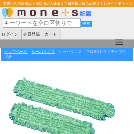
業務用の清掃用品・掃除用品の通販なら日本最大級の品揃え！おそうじモネッツ
ログイン
会員登録
カート
トップページ
シーバイエス
シーバイエス プロHDドライモップ60
10枚