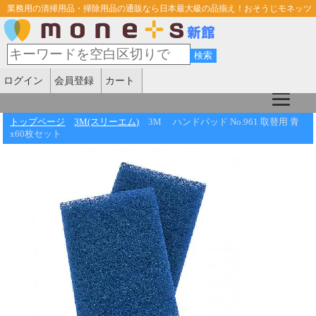
業務用の清掃用品・掃除用品の通販なら日本最大級の品揃え！おそうじモネッツ
ログイン
会員登録
カート
トップページ
3M(スリーエム)
3M ハンドパッド No.961 取替用 青
x60枚セット