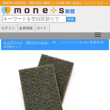
業務用の清掃用品・掃除用品の通販なら日本最大級の品揃え！おそうじモネッツ
ログイン
会員登録
カート
トップページ
3M(スリーエム)
3M ハンドパッド No.961 取替用 緑
x60枚セット