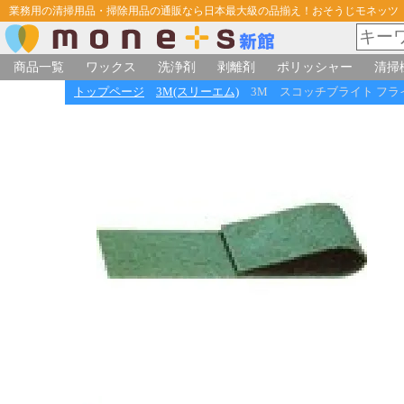
業務用の清掃用品・掃除用品の通販なら日本最大級の品揃え！おそうじモネッツ
商品一覧
ワックス
洗浄剤
剥離剤
ポリッシャー
清掃
トップページ
3M(スリーエム)
3M スコッチブライト フライ