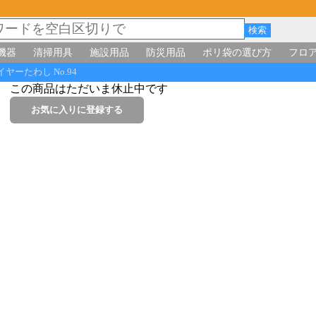
機器
清掃用具
施設用品
防災用品
ポリ袋の選び方
フロ
ヤーたわし No.94
この商品はただいま休止中です