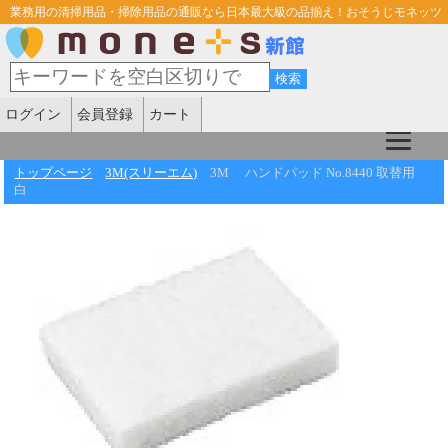
業務用の清掃用品・掃除用品の通販なら日本最大級の品揃え！おそうじモネッツ
ログイン
会員登録
カート
トップページ
3M(スリーエム)
3M ハンドパッド No.8440 取替用
白