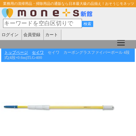
業務用の清掃用品・掃除用品の通販なら日本最大級の品揃え！おそうじモネッツ
ログイン
会員登録
カート
トップページ
セイワ
セイワ カーボングラスファイバーポール 4段
式(4段×0.6m)TLG-400