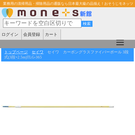
業務用の清掃用品・掃除用品の通販なら日本最大級の品揃え！おそうじモネッツ
ログイン
会員登録
カート
トップページ
セイワ
セイワ カーボングラスファイバーポール 3段
式(3段×2.5m)TLG-365