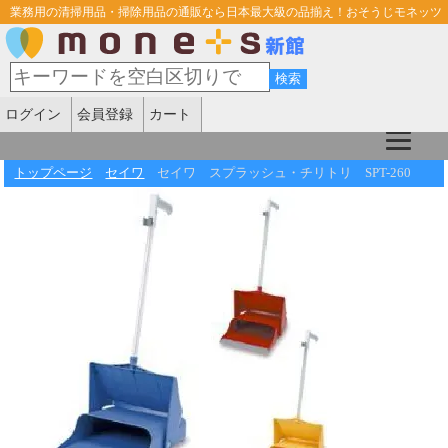
業務用の清掃用品・掃除用品の通販なら日本最大級の品揃え！おそうじモネッツ
ログイン
会員登録
カート
トップページ
セイワ
セイワ スプラッシュ・チリトリ SPT-260