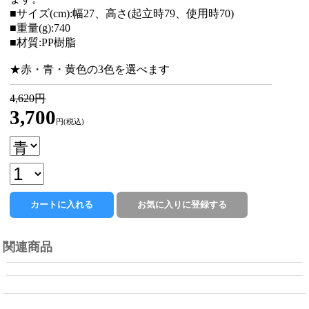
■サイズ(cm):幅27、高さ(起立時79、使用時70)
■重量(g):740
■材質:PP樹脂
★赤・青・黄色の3色を選べます
4,620円
3,700
円(税込)
関連商品