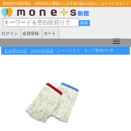
業務用の清掃用品・掃除用品の通販なら日本最大級の品揃え！おそうじモネッツ
ログイン
会員登録
カート
トップページ
シーバイエス
シーバイエス モップ替糸6寸 赤