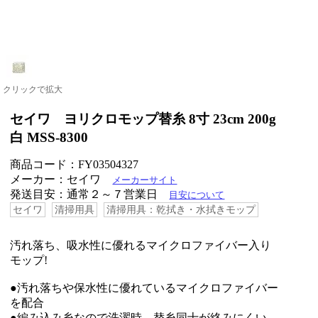
クリックで拡大
セイワ ヨリクロモップ替糸 8寸 23cm 200g
白 MSS-8300
商品コード：FY03504327
メーカー：セイワ
メーカーサイト
発送目安：通常２～７営業日
目安について
セイワ
清掃用具
清掃用具：乾拭き・水拭きモップ
汚れ落ち、吸水性に優れるマイクロファイバー入り
モップ!
●汚れ落ちや保水性に優れているマイクロファイバー
を配合
●編み込み糸なので洗濯時、替糸同士が絡みにくい