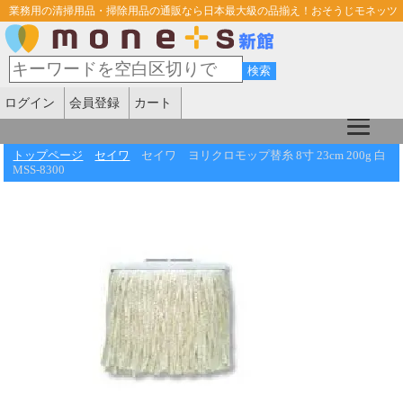
業務用の清掃用品・掃除用品の通販なら日本最大級の品揃え！おそうじモネッツ
ログイン
会員登録
カート
トップページ
セイワ
セイワ ヨリクロモップ替糸 8寸 23cm 200g 白
MSS-8300