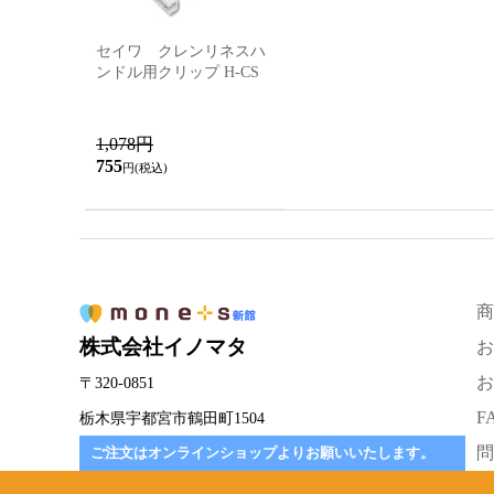
セイワ クレンリネスハ
ンドル用クリップ H-CS
1,078円
755
円(税込)
商
株式会社イノマタ
お
お
〒320-0851
F
栃木県宇都宮市鶴田町1504
問
ご注文はオンラインショップよりお願いいたします。