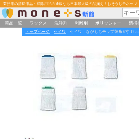
業務用の清掃用品・掃除用品の通販なら日本最大級の品揃え！おそうじモネッツ
商品一覧
ワックス
洗浄剤
剥離剤
ポリッシャー
清掃
トップページ
セイワ
セイワ ながもちモップ替糸 6寸 17cm 30