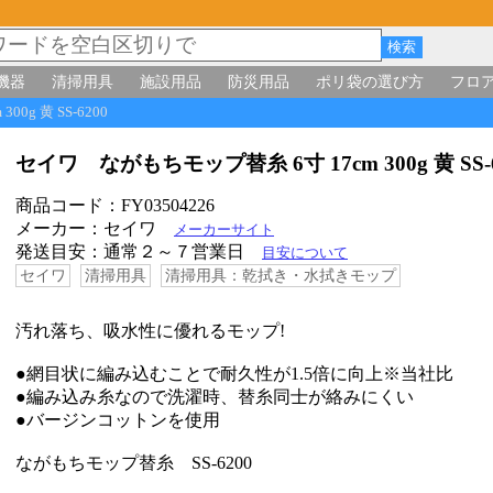
機器
清掃用具
施設用品
防災用品
ポリ袋の選び方
フロ
0g 黄 SS-6200
セイワ ながもちモップ替糸 6寸 17cm 300g 黄 SS
商品コード：FY03504226
メーカー：セイワ
メーカーサイト
発送目安：通常２～７営業日
目安について
セイワ
清掃用具
清掃用具：乾拭き・水拭きモップ
汚れ落ち、吸水性に優れるモップ!
●網目状に編み込むことで耐久性が1.5倍に向上※当社比
●編み込み糸なので洗濯時、替糸同士が絡みにくい
●バージンコットンを使用
ながもちモップ替糸 SS-6200