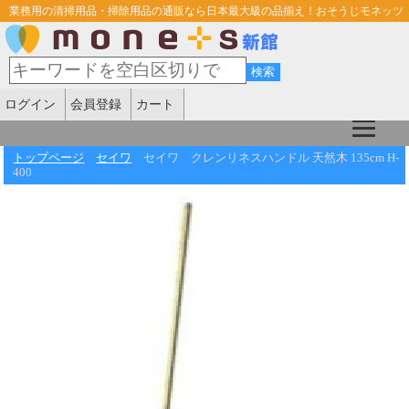
業務用の清掃用品・掃除用品の通販なら日本最大級の品揃え！おそうじモネッツ
ログイン
会員登録
カート
トップページ
セイワ
セイワ クレンリネスハンドル 天然木 135cm H-
400