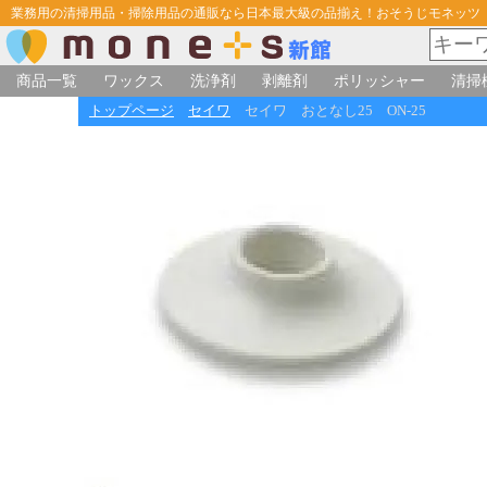
業務用の清掃用品・掃除用品の通販なら日本最大級の品揃え！おそうじモネッツ
商品一覧
ワックス
洗浄剤
剥離剤
ポリッシャー
清掃
トップページ
セイワ
セイワ おとなし25 ON-25