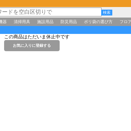
機器
清掃用具
施設用品
防災用品
ポリ袋の選び方
フロ
この商品はただいま休止中です