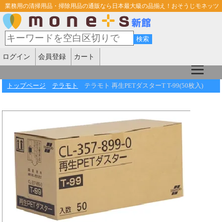
業務用の清掃用品・掃除用品の通販なら日本最大級の品揃え！おそうじモネッツ
ログイン
会員登録
カート
トップページ
テラモト
テラモト 再生PETダスターT T-99(50枚入)