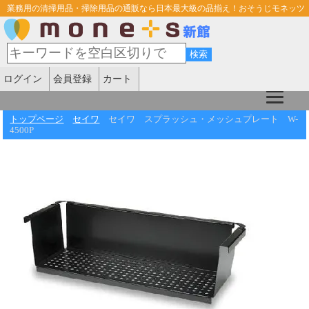
業務用の清掃用品・掃除用品の通販なら日本最大級の品揃え！おそうじモネッツ
ログイン
会員登録
カート
トップページ
セイワ
セイワ スプラッシュ・メッシュプレート W-
4500P