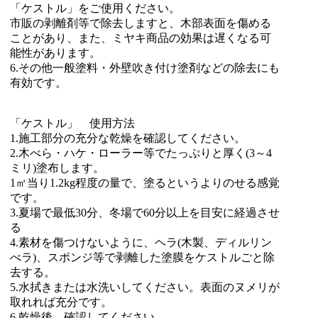
「ケストル」をご使用ください。
市販の剥離剤等で除去しますと、木部表面を傷める
ことがあり、また、ミヤキ商品の効果は遅くなる可
能性があります。
6.その他一般塗料・外壁吹き付け塗剤などの除去にも
有効です。
「ケストル」 使用方法
1.施工部分の充分な乾燥を確認してください。
2.木べら・ハケ・ローラー等でたっぷりと厚く(3～4
ミリ)塗布します。
1㎡当り1.2kg程度の量で、塗るというよりのせる感覚
です。
3.夏場で最低30分、冬場で60分以上を目安に経過させ
る
4.素材を傷つけないように、ヘラ(木製、ディルリン
べラ)、スポンジ等で剥離した塗膜をケストルごと除
去する。
5.水拭きまたは水洗いしてください。表面のヌメリが
取れれば充分です。
6.乾燥後、確認してください。