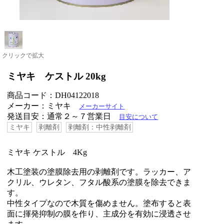
クリックで拡大
ミヤキ ケストル 20kg
商品コード：DH04122018
メーカー：ミヤキ
メーカーサイト
発送目安：通常２～７営業日
目安について
ミヤキ
剥離剤
剥離剤：中性剥離剤
ミヤキ ケストル 4Kg
木工塗装の塗膜除去用の剥離剤です。ラッカー、ア
クリル、ウレタン、フタル酸系の塗膜を除去できま
す。
中性タイプなので木質を傷めません。塗布すると表
面に揮発抑制の膜を作り、主成分を有効に浸透させ