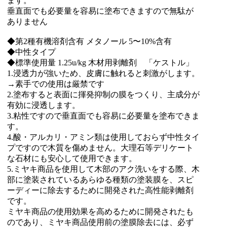
ます。
垂直面でも必要量を容易に塗布できますので無駄が
ありません
◆第2種有機溶剤含有 メタノール 5〜10%含有
◆中性タイプ
◆標準使用量 1.25u/kg 木材用剥離剤 「ケストル」
1.浸透力が強いため、皮膚に触れると刺激がします。
→素手での使用は厳禁です
2.塗布すると表面に揮発抑制の膜をつくり、主成分が
有効に浸透します。
3.粘性ですので垂直面でも容易に必要量を塗布できま
す。
4.酸・アルカリ・アミン類は使用しておらず中性タイ
プですので木質を傷めません。大理石等デリケート
な石材にも安心して使用できます。
5.ミヤキ商品を使用して木部のアク洗いをする際、木
部に塗装されているあらゆる種類の塗装膜を、スピ
ーディーに除去するために開発された高性能剥離剤
です。
ミヤキ商品の使用効果を高めるために開発されたも
のであり、ミヤキ商品使用前の塗膜除去には、必ず