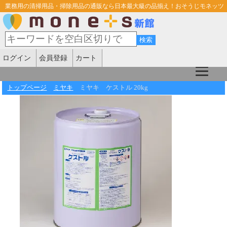
業務用の清掃用品・掃除用品の通販なら日本最大級の品揃え！おそうじモネッツ
ログイン
会員登録
カート
トップページ
ミヤキ
ミヤキ ケストル 20kg