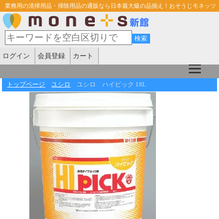
業務用の清掃用品・掃除用品の通販なら日本最大級の品揃え！おそうじモネッツ
ログイン
会員登録
カート
トップページ
ユシロ
ユシロ ハイピック 18L