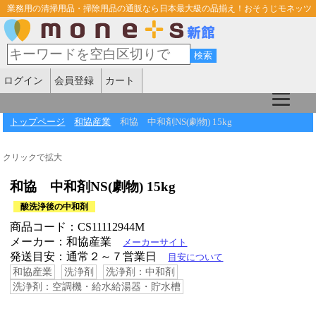
業務用の清掃用品・掃除用品の通販なら日本最大級の品揃え！おそうじモネッツ
ログイン
会員登録
カート
トップページ
和協産業
和協 中和剤NS(劇物) 15kg
クリックで拡大
和協 中和剤NS(劇物) 15kg
酸洗浄後の中和剤
商品コード：CS11112944M
メーカー：和協産業
メーカーサイト
発送目安：通常２～７営業日
目安について
和協産業
洗浄剤
洗浄剤：中和剤
洗浄剤：空調機・給水給湯器・貯水槽