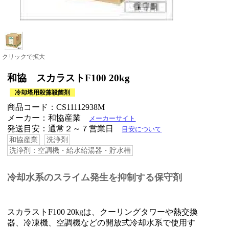
クリックで拡大
和協 スカラストF100 20kg
冷却塔用殺藻殺菌剤
商品コード：CS11112938M
メーカー：和協産業
メーカーサイト
発送目安：通常２～７営業日
目安について
和協産業
洗浄剤
洗浄剤：空調機・給水給湯器・貯水槽
冷却水系のスライム発生を抑制する保守剤
スカラストF100 20kgは、クーリングタワーや熱交換
器、冷凍機、空調機などの開放式冷却水系で使用す