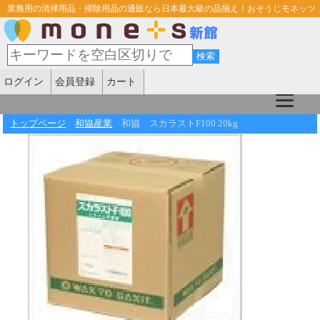
業務用の清掃用品・掃除用品の通販なら日本最大級の品揃え！おそうじモネッツ
ログイン
会員登録
カート
トップページ
和協産業
和協 スカラストF100 20kg