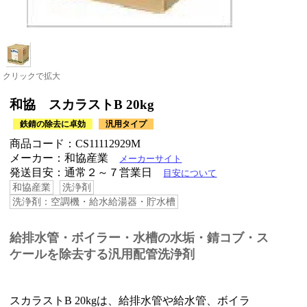
クリックで拡大
和協 スカラストB 20kg
鉄錆の除去に卓効
汎用タイプ
商品コード：CS11112929M
メーカー：和協産業
メーカーサイト
発送目安：通常２～７営業日
目安について
和協産業
洗浄剤
洗浄剤：空調機・給水給湯器・貯水槽
給排水管・ボイラー・水槽の水垢・錆コブ・ス
ケールを除去する汎用配管洗浄剤
スカラストB 20kgは、給排水管や給水管、ボイラ