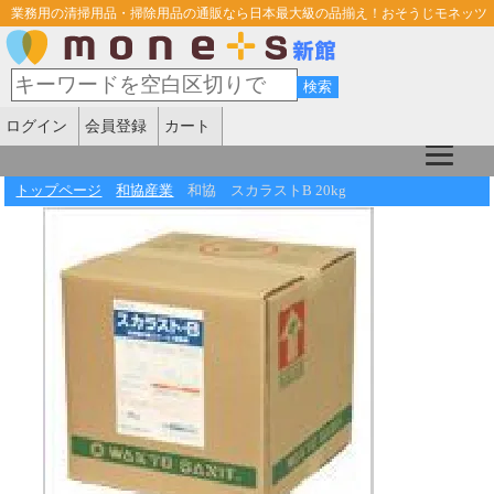
業務用の清掃用品・掃除用品の通販なら日本最大級の品揃え！おそうじモネッツ
ログイン
会員登録
カート
トップページ
和協産業
和協 スカラストB 20kg