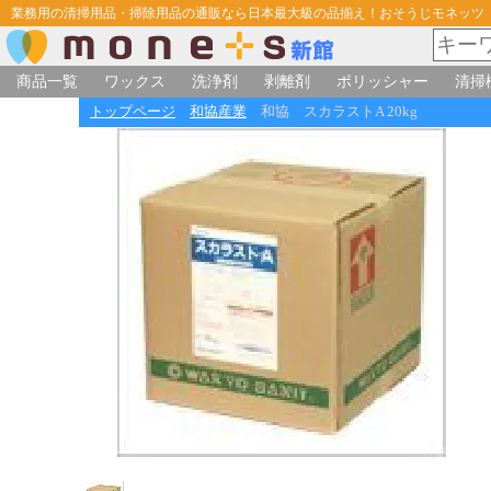
業務用の清掃用品・掃除用品の通販なら日本最大級の品揃え！おそうじモネッツ
商品一覧
ワックス
洗浄剤
剥離剤
ポリッシャー
清掃
トップページ
和協産業
和協 スカラストA 20kg