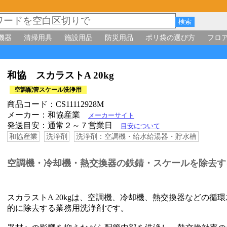
機器
清掃用具
施設用品
防災用品
ポリ袋の選び方
フロ
和協 スカラストA 20kg
空調配管スケール洗浄用
商品コード：CS11112928M
メーカー：和協産業
メーカーサイト
発送目安：通常２～７営業日
目安について
和協産業
洗浄剤
洗浄剤：空調機・給水給湯器・貯水槽
空調機・冷却機・熱交換器の鉄錆・スケールを除去す
スカラストA 20kgは、空調機、冷却機、熱交換器などの
的に除去する業務用洗浄剤です。