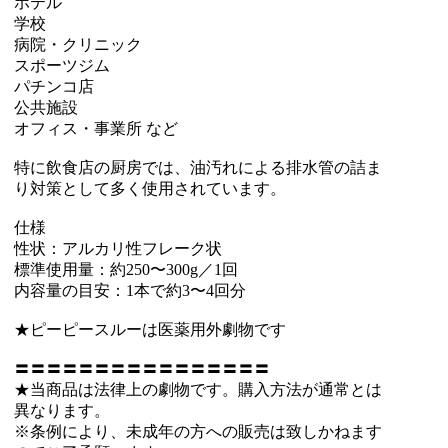
ホテル
学校
病院・クリニック
スポーツジム
パチンコ店
公共施設
オフィス・事業所 など
特に飲食店の厨房では、油汚れによる排水管の詰ま
り対策として多く使用されています。
仕様
性状：アルカリ性フレーク状
標準使用量：約250〜300g／1回
内容量の目安：1本で約3〜4回分
★ピーピースルーは医薬用外劇物です
〓〓〓〓〓〓〓〓〓〓〓〓〓〓〓〓
★当商品は法律上の劇物です。購入方法が通常とは
異なります。
※条例により、未成年の方への販売は致しかねます