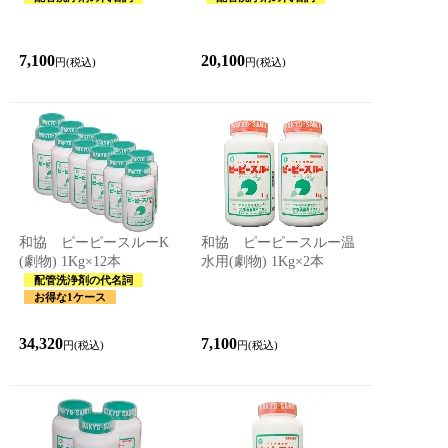
7,100
20,100
円(税込)
円(税込)
和協 ピーピースルーK
和協 ピーピースルー温
(劇物) 1Kg×12本
水用(劇物) 1Kg×2本
配管洗浄剤の代名詞
お得な1ケース
34,320
7,100
円(税込)
円(税込)