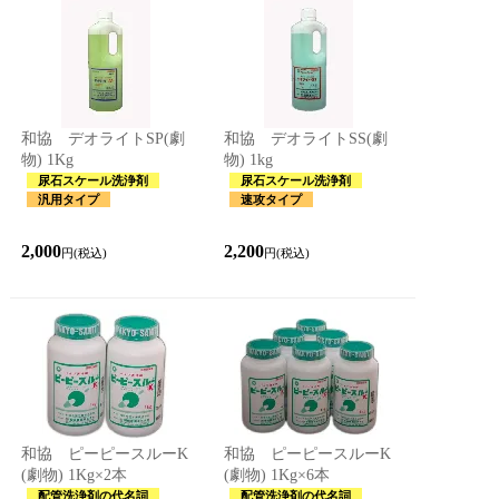
和協 デオライトSP(劇
和協 デオライトSS(劇
物) 1Kg
物) 1kg
尿石スケール洗浄剤
尿石スケール洗浄剤
汎用タイプ
速攻タイプ
2,000
2,200
円(税込)
円(税込)
和協 ピーピースルーK
和協 ピーピースルーK
(劇物) 1Kg×2本
(劇物) 1Kg×6本
配管洗浄剤の代名詞
配管洗浄剤の代名詞