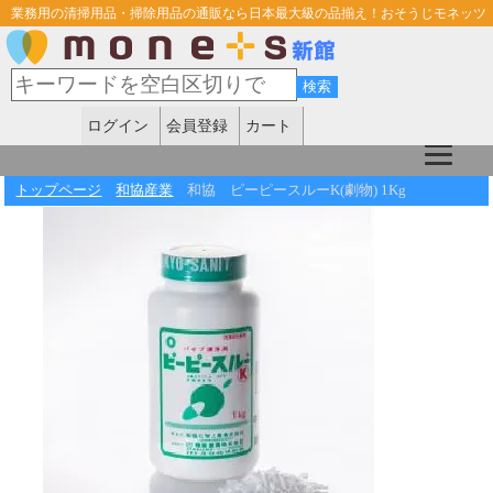
業務用の清掃用品・掃除用品の通販なら日本最大級の品揃え！おそうじモネッツ
ログイン
会員登録
カート
トップページ
和協産業
和協 ピーピースルーK(劇物) 1Kg