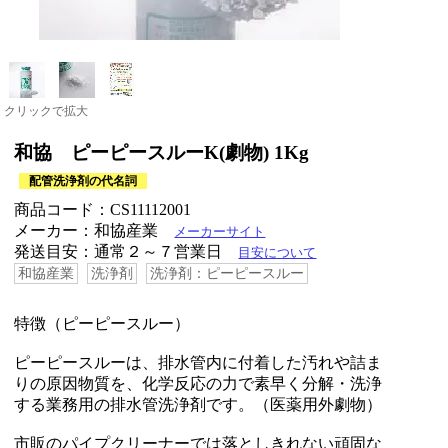
クリックで拡大
和協 ピーピースルーK(劇物) 1Kg
配管洗浄剤の代名詞
商品コード：CS11112001
メーカー：和協産業
メーカーサイト
発送目安：通常２～７営業日
目安について
和協産業
洗浄剤
洗浄剤：ピーピースルー
特徴（ピーピースルー）
ピーピースルーは、排水管内に付着した汚れや詰ま
りの原因物質を、化学反応の力で素早く分解・洗浄
する業務用の排水管洗浄剤です。（医薬用外劇物）
市販のパイプクリーナーでは落としきれない頑固な