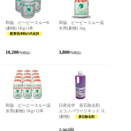
和協 ピーピースルーK
和協 ピーピースルー温
(劇物) 1Kg×3本
水用(劇物) 1kg
配管洗浄剤の代名詞
10,200
3,800
円(税込)
円(税込)
和協 ピーピースルー温
日産化学 尿石除去剤
水用(劇物) 1Kg×12本
エコノパワーリキッド 1L
(劇物)
尿石除去剤
2,362円