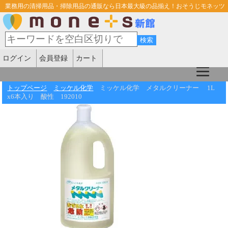
業務用の清掃用品・掃除用品の通販なら日本最大級の品揃え！おそうじモネッツ
ログイン
会員登録
カート
トップページ
ミッケル化学
ミッケル化学 メタルクリーナー 1L
x6本入り 酸性 192010