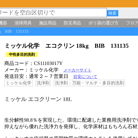
機器
清掃用具
施設用品
防災用品
ポリ袋の選び方
フロ
 BIB 131135
ミッケル化学 エコクリン 18kg BIB 131135
中性多目的洗剤
商品コード：CS11103017Y
メーカー：ミッケル化学
メーカーサイト
発送目安：通常２～７営業日
目安について
ミッケル化学
洗浄剤
洗浄剤：万能・マルチ・多目的洗剤
ミッケル エコクリーン 18L
生分解性98.8％を実現した、環境に配慮した業務用洗浄剤
抑えながら優れた洗浄力を発揮し、化学床材はもちろん石材