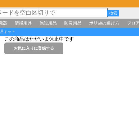
機器
清掃用具
施設用品
防災用品
ポリ袋の選び方
フロ
処理キット
この商品はただいま休止中です