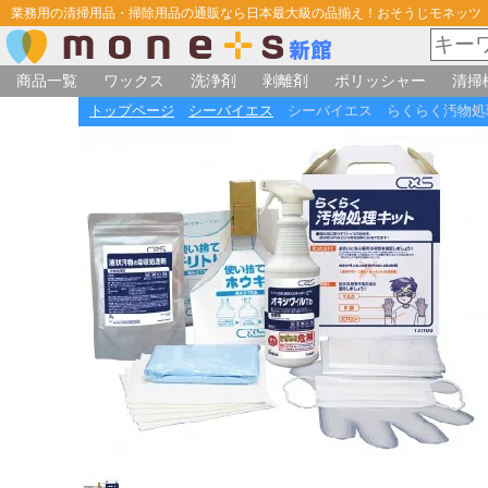
業務用の清掃用品・掃除用品の通販なら日本最大級の品揃え！おそうじモネッツ
商品一覧
ワックス
洗浄剤
剥離剤
ポリッシャー
清掃
トップページ
シーバイエス
シーバイエス らくらく汚物