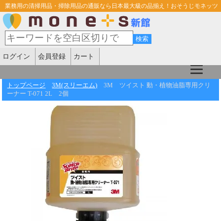
業務用の清掃用品・掃除用品の通販なら日本最大級の品揃え！おそうじモネッツ
ログイン
会員登録
カート
トップページ
3M(スリーエム)
3M ツイスト 動・植物油脂専用クリ
ーナー T-071 2L 2個