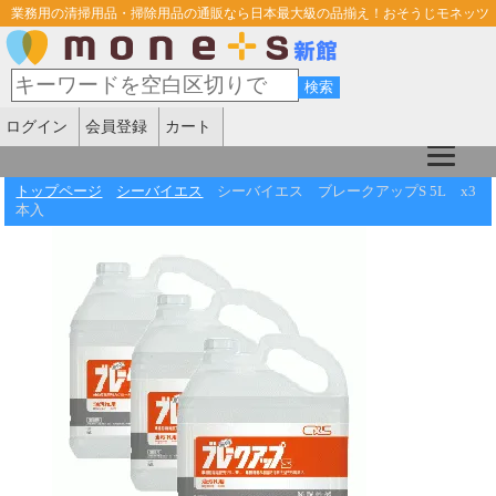
業務用の清掃用品・掃除用品の通販なら日本最大級の品揃え！おそうじモネッツ
ログイン
会員登録
カート
トップページ
シーバイエス
シーバイエス ブレークアップS 5L x3
本入