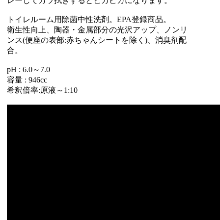
レーしてカラ拭きするとピカピカになります。
トイレルーム用除菌中性洗剤。EPA登録商品。
衛生性向上、陶器・金属部分の光沢アップ、ノンリ
ンス(便座の表部:赤ちゃんシートを除く)、消臭剤配
合。
pH : 6.0～7.0
容量 : 946cc
希釈倍率:原液～1:10