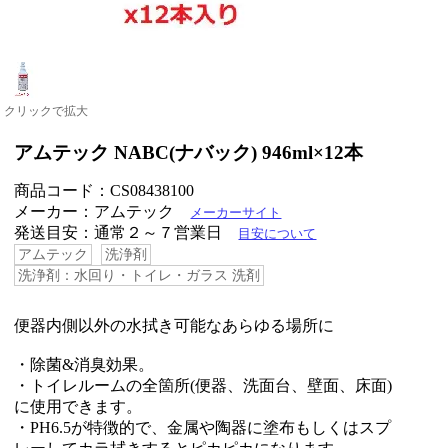
クリックで拡大
アムテック NABC(ナバック) 946ml×12本
商品コード：CS08438100
メーカー：アムテック
メーカーサイト
発送目安：通常２～７営業日
目安について
アムテック
洗浄剤
洗浄剤：水回り・トイレ・ガラス 洗剤
便器内側以外の水拭き可能なあらゆる場所に
・除菌&消臭効果。
・トイレルームの全箇所(便器、洗面台、壁面、床面)
に使用できます。
・PH6.5が特徴的で、金属や陶器に塗布もしくはスプ