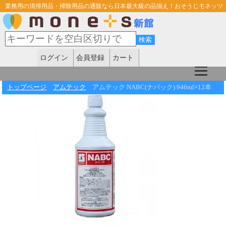
業務用の清掃用品・掃除用品の通販なら日本最大級の品揃え！おそうじモネッツ
ログイン
会員登録
カート
トップページ
アムテック
アムテック NABC(ナバック) 946ml×12本