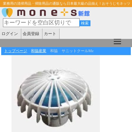
業務用の清掃用品・掃除用品の通販なら日本最大級の品揃え！おそうじモネッツ
ログイン
会員登録
カート
トップページ
和協産業
和協 サニットクールMe