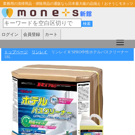
業務用の清掃用品・掃除用品の通販なら日本最大級の品揃え！おそうじモネッツ
ログイン
会員登録
カート
トップページ
リンレイ
リンレイ R’SPRO中性ホテルバスクリーナー
18L