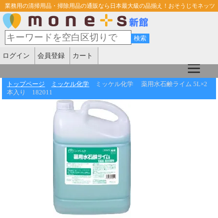
業務用の清掃用品・掃除用品の通販なら日本最大級の品揃え！おそうじモネッツ
ログイン
会員登録
カート
トップページ
ミッケル化学
ミッケル化学 薬用水石鹸ライム 5L×2
本入り 182011