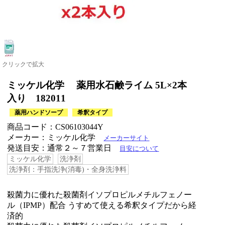
クリックで拡大
ミッケル化学 薬用水石鹸ライム 5L×2本
入り 182011
薬用ハンドソープ
希釈タイプ
商品コード：CS06103044Y
メーカー：ミッケル化学
メーカーサイト
発送目安：通常２～７営業日
目安について
ミッケル化学
洗浄剤
洗浄剤：手指洗浄(消毒)・全身洗浄料
殺菌力に優れた殺菌剤イソプロピルメチルフェノー
ル（IPMP）配合 うすめて使える希釈タイプだから経
済的