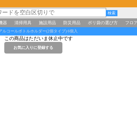
機器
清掃用具
施設用品
防災用品
ポリ袋の選び方
フロ
ルコールボトルホルダー(2個タイプ) 6個入
この商品はただいま休止中です