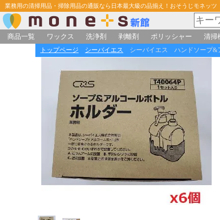
業務用の清掃用品・掃除用品の通販なら日本最大級の品揃え！おそうじモネッツ
商品一覧
ワックス
洗浄剤
剥離剤
ポリッシャー
清掃
トップページ
シーバイエス
シーバイエス ハンドソープ&ア