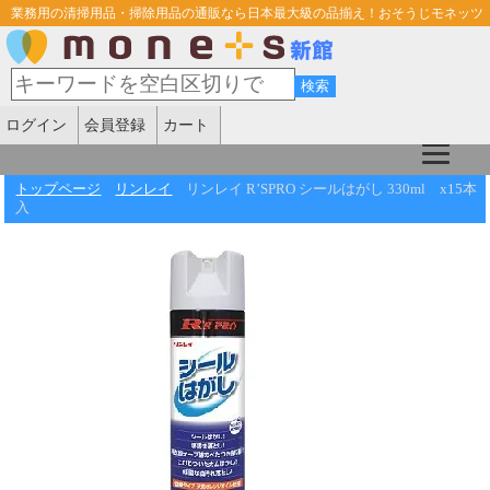
業務用の清掃用品・掃除用品の通販なら日本最大級の品揃え！おそうじモネッツ
ログイン
会員登録
カート
トップページ
リンレイ
リンレイ R’SPRO シールはがし 330ml x15本
入