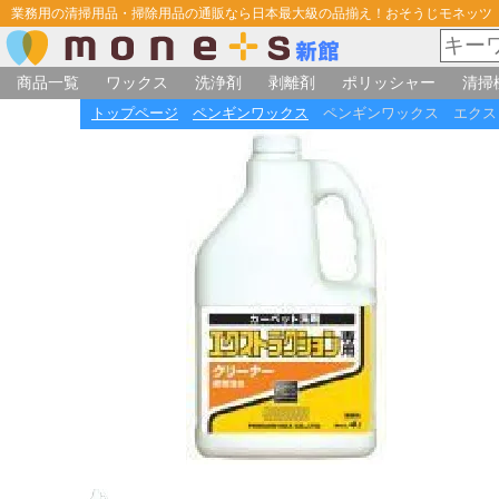
業務用の清掃用品・掃除用品の通販なら日本最大級の品揃え！おそうじモネッツ
商品一覧
ワックス
洗浄剤
剥離剤
ポリッシャー
清掃
トップページ
ペンギンワックス
ペンギンワックス エクス