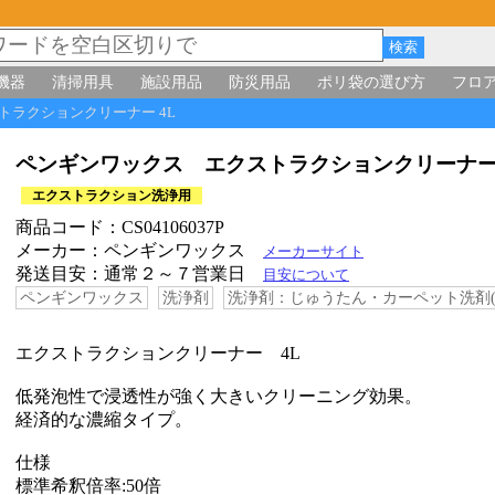
機器
清掃用具
施設用品
防災用品
ポリ袋の選び方
フロ
トラクションクリーナー 4L
ペンギンワックス エクストラクションクリーナー
エクストラクション洗浄用
商品コード：CS04106037P
メーカー：ペンギンワックス
メーカーサイト
発送目安：通常２～７営業日
目安について
ペンギンワックス
洗浄剤
洗浄剤：じゅうたん・カーペット洗剤(
エクストラクションクリーナー 4L
低発泡性で浸透性が強く大きいクリーニング効果。
経済的な濃縮タイプ。
仕様
標準希釈倍率:50倍