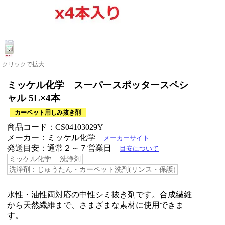
クリックで拡大
ミッケル化学 スーパースポッタースペシ
ャル 5L×4本
カーペット用しみ抜き剤
商品コード：CS04103029Y
メーカー：ミッケル化学
メーカーサイト
発送目安：通常２～７営業日
目安について
ミッケル化学
洗浄剤
洗浄剤：じゅうたん・カーペット洗剤(リンス・保護)
水性・油性両対応の中性シミ抜き剤です。合成繊維
から天然繊維まで、さまざまな素材に使用できま
す。