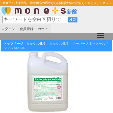
業務用の清掃用品・掃除用品の通販なら日本最大級の品揃え！おそうじモネッツ
ログイン
会員登録
カート
トップページ
ミッケル化学
ミッケル化学 スーパースポッタースペ
シャル 5L×4本