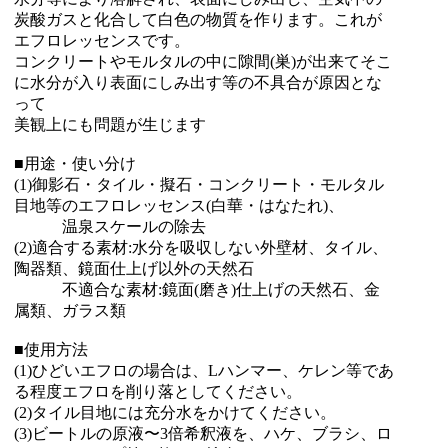
炭酸ガスと化合して白色の物質を作ります。これが
エフロレッセンスです。
コンクリートやモルタルの中に隙間(巣)が出来てそこ
に水分が入り表面にしみ出す等の不具合が原因とな
って
美観上にも問題が生じます
■用途・使い分け
(1)御影石・タイル・擬石・コンクリート・モルタル
目地等のエフロレッセンス(白華・はなたれ)、
温泉スケールの除去
(2)適合する素材:水分を吸収しない外壁材、タイル、
陶器類、鏡面仕上げ以外の天然石
不適合な素材:鏡面(磨き)仕上げの天然石、金
属類、ガラス類
■使用方法
(1)ひどいエフロの場合は、Lハンマー、ケレン等であ
る程度エフロを削り落としてください。
(2)タイル目地には充分水をかけてください。
(3)ビートルの原液〜3倍希釈液を、ハケ、ブラシ、ロ