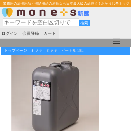
業務用の清掃用品・掃除用品の通販なら日本最大級の品揃え！おそうじモネッツ
ログイン
会員登録
カート
トップページ
ミヤキ
ミヤキ ビートル 18L