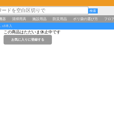
機器
清掃用具
施設用品
防災用品
ポリ袋の選び方
フロ
L x8本入
この商品はただいま休止中です