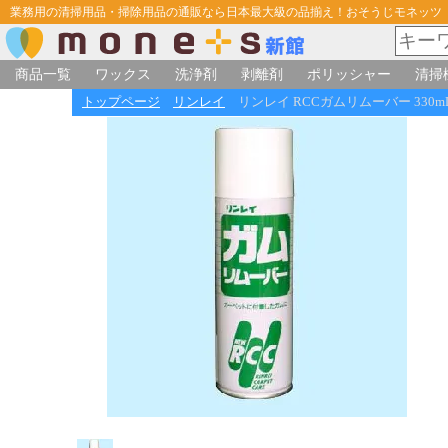
業務用の清掃用品・掃除用品の通販なら日本最大級の品揃え！おそうじモネッツ
商品一覧
ワックス
洗浄剤
剥離剤
ポリッシャー
清掃
トップページ
リンレイ
リンレイ RCCガムリムーバー 330m