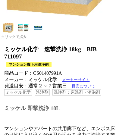
クリックで拡大
ミッケル化学 速撃洗浄 18kg BIB
711097
マンション廊下用洗浄剤
商品コード：CS01407991A
メーカー：ミッケル化学
メーカーサイト
発送目安：通常２～７営業日
目安について
ミッケル化学
洗浄剤
洗浄剤：床洗剤・消泡剤
ミッケル 即撃洗浄 18L
マンションやアパートの共用廊下など、エンボス床
の目地に入り込んだ頑固な汚れを強力に洗浄する業