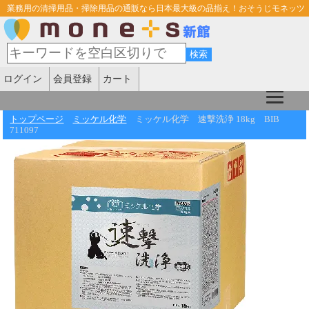
業務用の清掃用品・掃除用品の通販なら日本最大級の品揃え！おそうじモネッツ
ログイン
会員登録
カート
トップページ
ミッケル化学
ミッケル化学 速撃洗浄 18kg BIB
711097